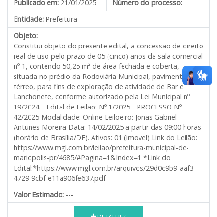
Publicado em:
21/01/2025
Número do processo:
Entidade:
Prefeitura
Objeto:
Constitui objeto do presente edital, a concessão de direito
real de uso pelo prazo de 05 (cinco) anos da sala comercial
nº 1, contendo 50,25 m² de área fechada e coberta,
situada no prédio da Rodoviária Municipal, pavimento
térreo, para fins de exploração de atividade de Bar e
Lanchonete, conforme autorizado pela Lei Municipal nº
19/2024. Edital de Leilão: Nº 1/2025 - PROCESSO Nº
42/2025 Modalidade: Online Leiloeiro: Jonas Gabriel
Antunes Moreira Data: 14/02/2025 a partir das 09:00 horas
(horário de Brasília/DF). Ativos: 01 (imovel) Link do Leilão:
https://www.mgl.com.br/leilao/prefeitura-municipal-de-
mariopolis-pr/4685/#Pagina=1&Index=1 *Link do
Edital:*https://www.mgl.com.br/arquivos/29d0c9b9-aaf3-
4729-9cbf-e11a906fe637.pdf
Valor Estimado:
---
DETALHES