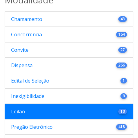
Chamamento
43
Concorrência
164
Convite
27
Dispensa
266
Edital de Seleção
1
Inexigibilidade
9
Leilão
10
Pregão Eletrônico
418