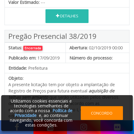
Valor Estimado:
---
DETALHES
Pregão Presencial 38/2019
Status:
Abertura:
02/10/2019 00:00
Encerrada
Publicado em:
17/09/2019
Número do processo:
Entidade:
Prefeitura
Objeto:
A presente licitação tem por objeto a implantação de
Registro de Preços para futura eventual
aquisição de
telhas sem amianto
que serão utilizadas pelos diversos
Utilizamos cookies essenciais e
departamentos municipais, de acordo com as
tecnologias semelhantes de
especificações contidas no Anexo I, que faz parte do
acordo com a nossa
Política de
CONCORDO
Privacidade
e, ao continuar
edital.
navegando, você concorda com
estas condições.
Valor Estimado:
---