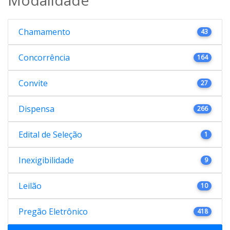
Chamamento
43
Concorrência
164
Convite
27
Dispensa
266
Edital de Seleção
1
Inexigibilidade
9
Leilão
10
Pregão Eletrônico
418