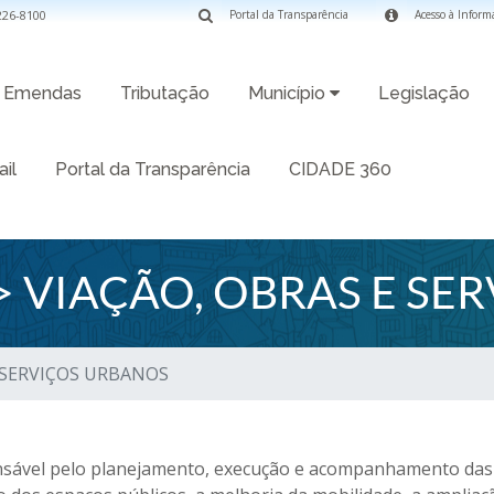
3226-8100
Portal da Transparência
Acesso à Inform
Emendas
Tributação
Município
Legislação
il
Portal da Transparência
CIDADE 360
 VIAÇÃO, OBRAS E SE
E SERVIÇOS URBANOS
sável pelo planejamento, execução e acompanhamento das a