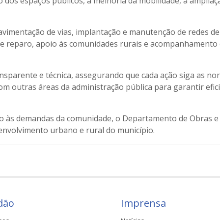
 dos espaços públicos, a melhoria da mobilidade, a ampliaç
pavimentação de vias, implantação e manutenção de redes d
 de reparo, apoio às comunidades rurais e acompanhamento 
sparente e técnica, assegurando que cada ação siga as nor
om outras áreas da administração pública para garantir efic
 às demandas da comunidade, o Departamento de Obras e S
envolvimento urbano e rural do município.
dão
Imprensa