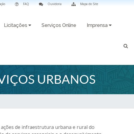
ação
FAQ
Ouvidoria
Mapa do Site
Licitações
Serviços Online
Imprensa
RVIÇOS URBANOS
ções de infraestrutura urbana e rural do