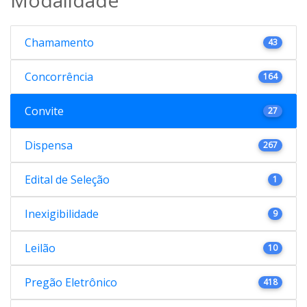
Chamamento
43
Concorrência
164
Convite
27
Dispensa
267
Edital de Seleção
1
Inexigibilidade
9
Leilão
10
Pregão Eletrônico
418