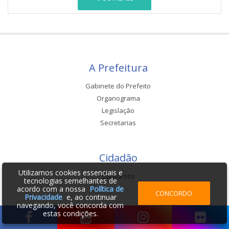
A Prefeitura
Gabinete do Prefeito
Organograma
Legislação
Secretarias
Cidadão
Utilizamos cookies essenciais e
Concursos
tecnologias semelhantes de
acordo com a nossa
Política de
CONCORDO
Privacidade
e, ao continuar
navegando, você concorda com
Imprensa
estas condições.
Notícias