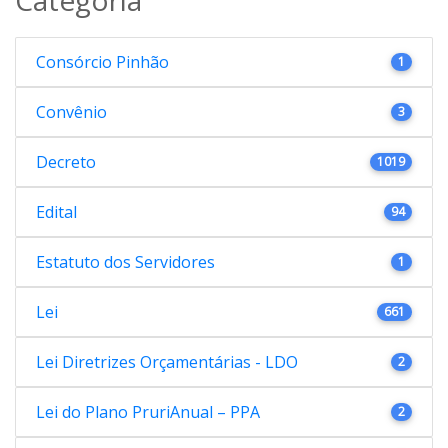
Consórcio Pinhão
1
Convênio
3
Decreto
1019
Edital
94
Estatuto dos Servidores
1
Lei
661
Lei Diretrizes Orçamentárias - LDO
2
Lei do Plano PruriAnual – PPA
2