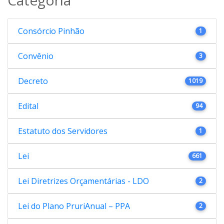
Consórcio Pinhão
1
Convênio
3
Decreto
1019
Edital
94
Estatuto dos Servidores
1
Lei
661
Lei Diretrizes Orçamentárias - LDO
2
Lei do Plano PruriAnual – PPA
2