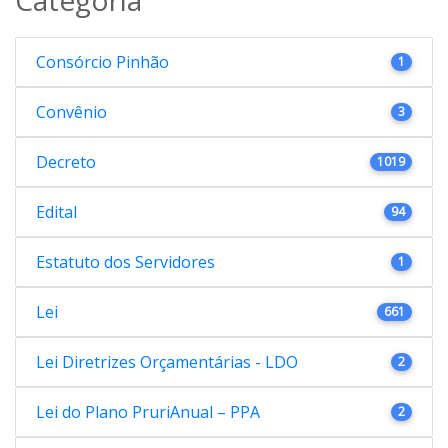
Consórcio Pinhão
1
Convênio
3
Decreto
1019
Edital
94
Estatuto dos Servidores
1
Lei
661
Lei Diretrizes Orçamentárias - LDO
2
Lei do Plano PruriAnual – PPA
2