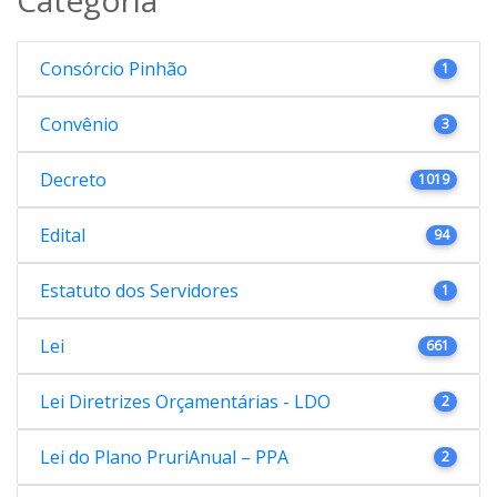
Consórcio Pinhão
1
Convênio
3
Decreto
1019
Edital
94
Estatuto dos Servidores
1
Lei
661
Lei Diretrizes Orçamentárias - LDO
2
Lei do Plano PruriAnual – PPA
2