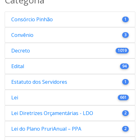
Consórcio Pinhão
1
Convênio
3
Decreto
1019
Edital
94
Estatuto dos Servidores
1
Lei
661
Lei Diretrizes Orçamentárias - LDO
2
Lei do Plano PruriAnual – PPA
2