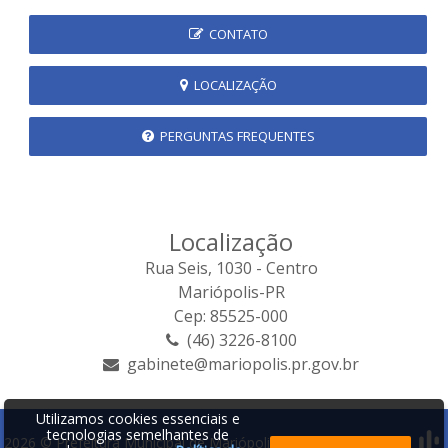
CONTATO
LOCALIZAÇÃO
PERGUNTAS FREQUENTES
Localização
Rua Seis, 1030 - Centro
Mariópolis-PR
Cep: 85525-000
(46) 3226-8100
gabinete@mariopolis.pr.gov.br
Utilizamos cookies essenciais e
tecnologias semelhantes de
2026 © Prefeitura Municipal de Mariópolis | Desenvolvido por: