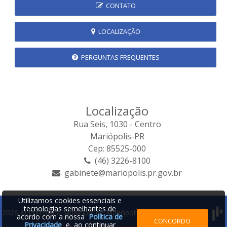
CONTATO
LOCALIZAÇÃO
PERGUNTAS FREQUENTES
Localização
Rua Seis, 1030 - Centro
Mariópolis-PR
Cep: 85525-000
(46) 3226-8100
gabinete@mariopolis.pr.gov.br
Utilizamos cookies essenciais e
tecnologias semelhantes de
2026 © Prefeitura Municipal de Mariópolis | Desenvolvido por:
acordo com a nossa
Política de
CONCORDO
Privacidade
e, ao continuar