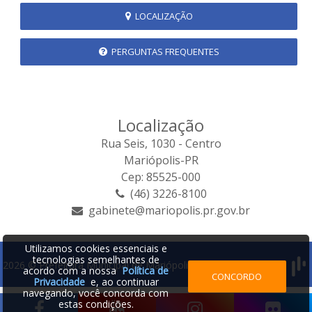
LOCALIZAÇÃO
PERGUNTAS FREQUENTES
Localização
Rua Seis, 1030 - Centro
Mariópolis-PR
Cep: 85525-000
(46) 3226-8100
gabinete@mariopolis.pr.gov.br
Utilizamos cookies essenciais e
tecnologias semelhantes de
2026 © Prefeitura Municipal de Mariópolis | Desenvolvido por:
acordo com a nossa
Política de
CONCORDO
Privacidade
e, ao continuar
navegando, você concorda com
estas condições.