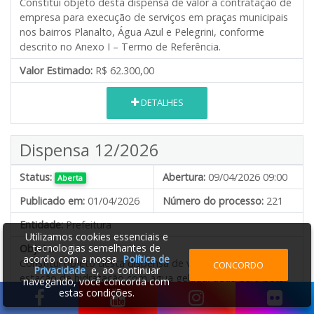
Constitui objeto desta dispensa de valor a contratação de
empresa para execução de serviços em praças municipais
nos bairros Planalto, Água Azul e Pelegrini, conforme
descrito no Anexo I – Termo de Referência.
Valor Estimado:
R$ 62.300,00
DETALHES
Dispensa 12/2026
Status:
Abertura:
09/04/2026 09:00
Aberta
Publicado em:
01/04/2026
Número do processo:
221
Entidade:
Prefeitura
Utilizamos cookies essenciais e
tecnologias semelhantes de
Objeto:
acordo com a nossa
Política de
Constitui objeto desta dispensa de valor a aquisição de
CONCORDO
Privacidade
e, ao continuar
estação de hidratação com água gelada, água para pets,
navegando, você concorda com
água quente e aspersor refrescante, destinadas a atender
estas condições.
as necessidades existentes no Parque de Eventos Arnaldo