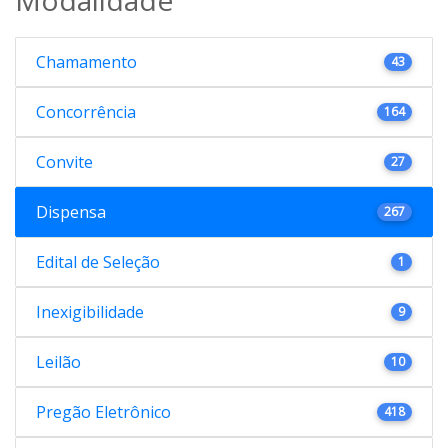
Chamamento
43
Concorrência
164
Convite
27
Dispensa
267
Edital de Seleção
1
Inexigibilidade
9
Leilão
10
Pregão Eletrônico
418