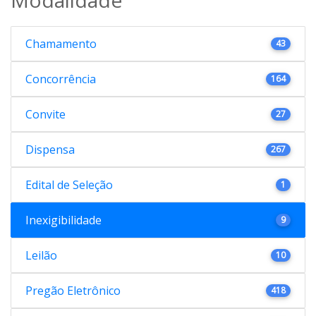
Chamamento
43
Concorrência
164
Convite
27
Dispensa
267
Edital de Seleção
1
Inexigibilidade
9
Leilão
10
Pregão Eletrônico
418