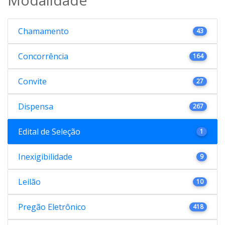
Chamamento
43
Concorrência
164
Convite
27
Dispensa
267
Edital de Seleção
1
Inexigibilidade
9
Leilão
10
Pregão Eletrônico
418