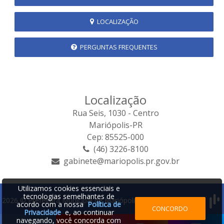
LOCALIZAÇÃO
PERGUNTAS FREQUENTES
Localização
Rua Seis, 1030 - Centro
Mariópolis-PR
Cep: 85525-000
(46) 3226-8100
gabinete@mariopolis.pr.gov.br
Utilizamos cookies essenciais e
tecnologias semelhantes de
2026 © Prefeitura Municipal de Mariópolis | Desenvolvido por:
acordo com a nossa
Política de
CONCORDO
Privacidade
e, ao continuar
navegando, você concorda com