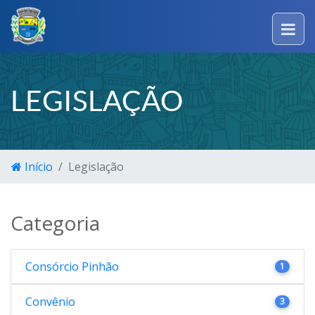
LEGISLAÇÃO
Início
Legislação
Categoria
Consórcio Pinhão
1
Convênio
3