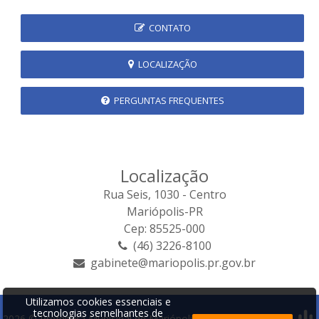
CONTATO
LOCALIZAÇÃO
PERGUNTAS FREQUENTES
Localização
Rua Seis, 1030 - Centro
Mariópolis-PR
Cep: 85525-000
(46) 3226-8100
gabinete@mariopolis.pr.gov.br
Utilizamos cookies essenciais e
tecnologias semelhantes de
2026 © Prefeitura Municipal de Mariópolis | Desenvolvido por: