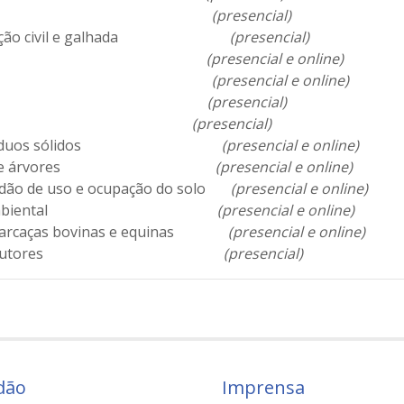
ção Municipal
(presencial)
e construção civil e galhada
(presencial)
e para a AAMAR
(presencial e online)
ratos aos animais
(presencial e online)
 lixo eletrônico
(presencial)
e fontes
(presencial)
leta de resíduos sólidos
(presencial e online)
 e plantios de árvores
(presencial e online)
ertidão de uso e ocupação do solo
(presencial e online)
e poluição ambiental
(presencial e online)
 de carcaças bovinas e equinas
(presencial e online)
o líquido a produtores
(presencial)
dão
Imprensa