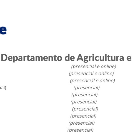
o Departamento de Agricultura 
ação de rebanho
(presencial e online)
de CCIR
(presencial e online)
ia de CCIR
(presencial e online)
Transporte Animal)
(presencial)
ção responsável
(presencial)
ão de animais
(presencial)
tração de animais
(presencial)
eterinários
(presencial)
o urbana
(presencial)
Brucelose
(presencial)