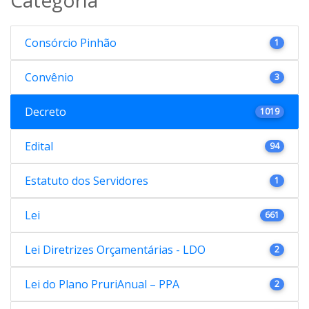
Consórcio Pinhão
1
Convênio
3
Decreto
1019
Edital
94
Estatuto dos Servidores
1
Lei
661
Lei Diretrizes Orçamentárias - LDO
2
Lei do Plano PruriAnual – PPA
2