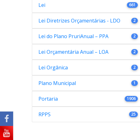
Lei
661
Lei Diretrizes Orçamentárias - LDO
2
Lei do Plano PruriAnual – PPA
2
Lei Orçamentária Anual – LOA
2
Lei Orgânica
2
Plano Municipal
1
Portaria
1906
RPPS
25