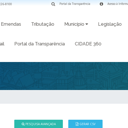
3226-8100
Portal da Transparência
Acesso à Inform
Emendas
Tributação
Município
Legislação
il
Portal da Transparência
CIDADE 360
PESQUISA AVANÇADA
GERAR CSV