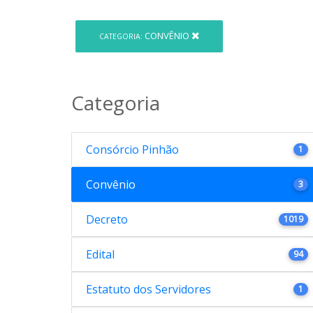
CONVÊNIO
CATEGORIA:
Categoria
Consórcio Pinhão
1
Convênio
3
Decreto
1019
Edital
94
Estatuto dos Servidores
1