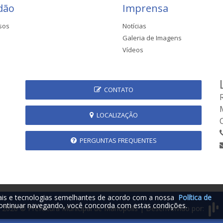
dão
Imprensa
sos
Notícias
Galeria de Imagens
Vídeos
CONTATO
LOCALIZAÇÃO
PERGUNTAS FREQUENTES
iais e tecnologias semelhantes de acordo com a nossa
Política de
ontinuar navegando, você concorda com estas condições.
2026 © Prefeitura Municipal de Mariópolis | Desenvolvido por: