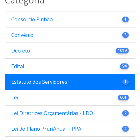
Consórcio Pinhão
1
Convênio
3
Decreto
1019
Edital
94
Estatuto dos Servidores
1
Lei
661
Lei Diretrizes Orçamentárias - LDO
2
Lei do Plano PruriAnual – PPA
2