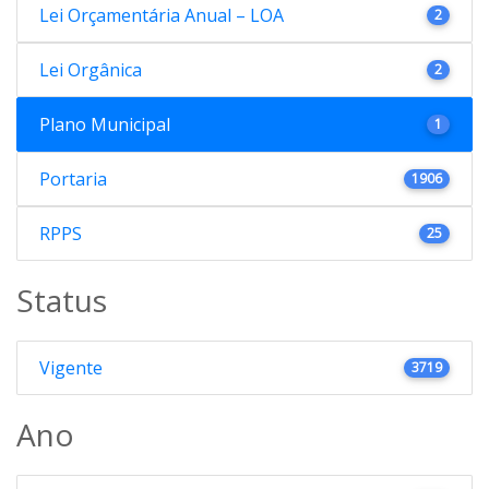
Lei Orçamentária Anual – LOA
2
Lei Orgânica
2
Plano Municipal
1
Portaria
1906
RPPS
25
Status
Vigente
3719
Ano