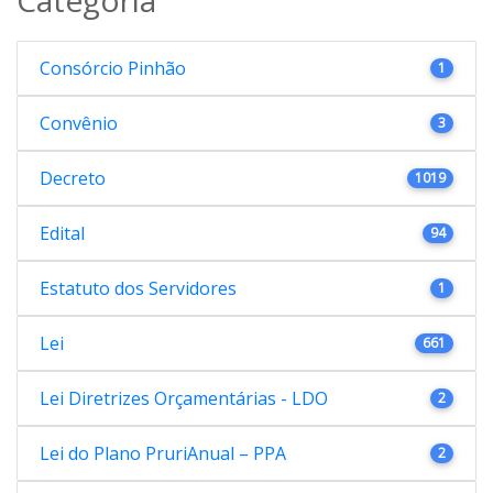
Consórcio Pinhão
1
Convênio
3
Decreto
1019
Edital
94
Estatuto dos Servidores
1
Lei
661
Lei Diretrizes Orçamentárias - LDO
2
Lei do Plano PruriAnual – PPA
2