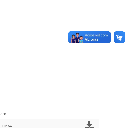
o em
 10:34