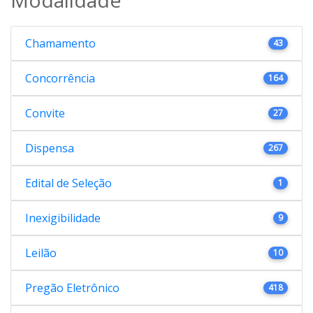
Chamamento
43
Concorrência
164
Convite
27
Dispensa
267
Edital de Seleção
1
Inexigibilidade
9
Leilão
10
Pregão Eletrônico
418