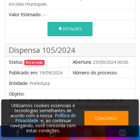
escolas municipais.
Valor Estimado:
---
DETALHES
Dispensa 105/2024
Status:
Abertura:
25/09/2024 00:00
Encerrada
Publicado em:
19/09/2024
Número do processo:
Entidade:
Prefeitura
Objeto:
Constitui objeto desta dispensa de valor a aquisição de
Utilizamos cookies essenciais e
lenços umedecidos e shampoo infantil para o CMEI Sonho
tecnologias semelhantes de
Meu.
acordo com a nossa
Política de
CONCORDO
Privacidade
e, ao continuar
Valor Estimado:
---
navegando, você concorda com
estas condições.
DETALHES