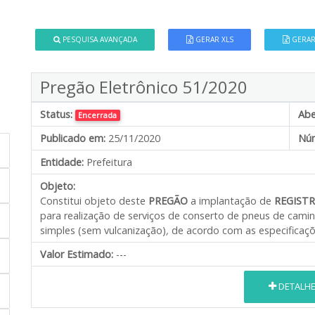
PESQUISA AVANÇADA
GERAR XLS
GERAR
Pregão Eletrônico 51/2020
Status:
Abe
Encerrada
Publicado em:
25/11/2020
Núm
Entidade:
Prefeitura
Objeto:
Constitui objeto deste
PREGÃO
a implantação de
REGISTR
para realização de serviços de conserto de pneus de cami
simples (sem vulcanização)
,
de acordo com as especificaçõe
Valor Estimado:
---
DETALH