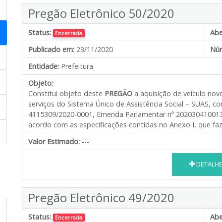
Pregão Eletrônico 50/2020
Status:
Abe
Encerrada
Publicado em:
23/11/2020
Núm
Entidade:
Prefeitura
Objeto:
Constitui objeto deste
PREGÃO
a aquisição de veículo nov
serviços do Sistema Único de Assistência Social – SUAS, 
4115309/2020-0001, Emenda Parlamentar nº 202030410013 e
acordo com as especificações contidas no Anexo I, que faz 
Valor Estimado:
---
DETALH
Pregão Eletrônico 49/2020
Status:
Abe
Encerrada