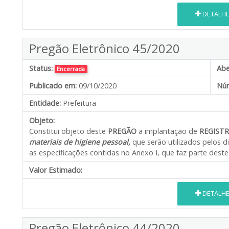
DETALH
Pregão Eletrônico 45/2020
Status:
Abe
Encerrada
Publicado em:
09/10/2020
Núm
Entidade:
Prefeitura
Objeto:
Constitui objeto deste
PREGÃO
a implantação de
REGIST
materiais de higiene pessoal,
que serão utilizados pelos 
as especificações contidas no Anexo I, que faz parte deste 
Valor Estimado:
---
DETALH
Pregão Eletrônico 44/2020