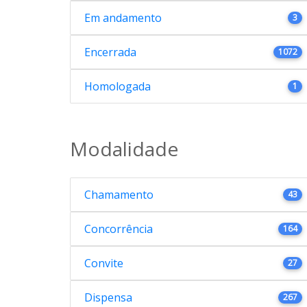
Em andamento
3
Encerrada
1072
Homologada
1
Modalidade
Chamamento
43
Concorrência
164
Convite
27
Dispensa
267