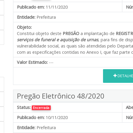
Publicado em:
11/11/2020
Núm
Entidade:
Prefeitura
Objeto:
Constitui objeto deste
PREGÃO
a implantação de
REGISTR
serviços de funeral e aquisição de urnas
, para fins de di
vulnerabilidade social, as quais são atendidas pelo Depart
com as especificações contidas no Anexo I, que faz parte d
Valor Estimado:
---
DETALH
Pregão Eletrônico 48/2020
Status:
Abe
Encerrada
Publicado em:
10/11/2020
Núm
Entidade:
Prefeitura