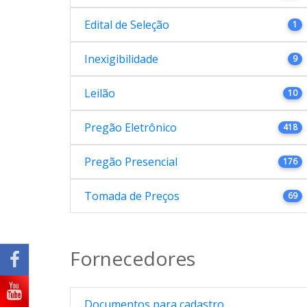
Edital de Seleção
1
Inexigibilidade
9
Leilão
10
Pregão Eletrônico
418
Pregão Presencial
176
Tomada de Preços
69
Fornecedores
Documentos para cadastro