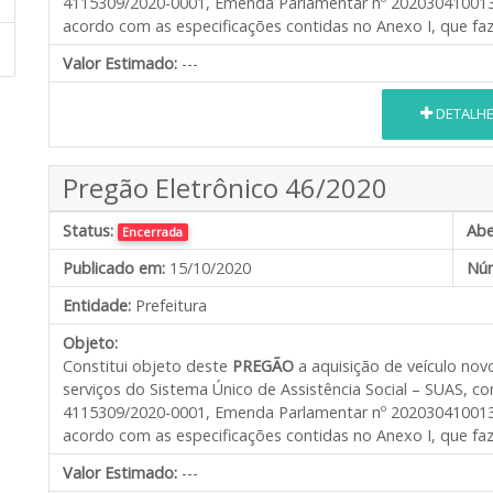
4115309/2020-0001, Emenda Parlamentar nº 202030410013 e
acordo com as especificações contidas no Anexo I, que faz 
Valor Estimado:
---
DETALH
Pregão Eletrônico 46/2020
Status:
Abe
Encerrada
Publicado em:
15/10/2020
Núm
Entidade:
Prefeitura
Objeto:
Constitui objeto deste
PREGÃO
a aquisição de veículo nov
serviços do Sistema Único de Assistência Social – SUAS, 
4115309/2020-0001, Emenda Parlamentar nº 202030410013 e
acordo com as especificações contidas no Anexo I, que faz 
Valor Estimado:
---