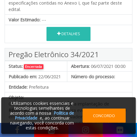
especificações contidas no Anexo I, que faz parte deste
edital.
Valor Estimado:
---
DETALHES
Pregão Eletrônico 34/2021
Status:
Abertura:
06/07/2021 00:00
Encerrada
Publicado em:
22/06/2021
Número do processo:
Entidade:
Prefeitura
Objeto:
Utilizamos cookies essenciais e
Constitui objeto deste
PREGÃO
a implantação de
tecnologias semelhantes de
REGISTRO DE PREÇO
para futura eventual contratação de
acordo com a nossa
Política de
CONCORDO
empresa para locação de escavadeira hidráulica e
Privacidade
e, ao continuar
navegando, você concorda com
caminhão truck 6x4 (hora trabalhada)
,
de acordo com as
estas condições.
especificações contidas no Anexo I, que faz parte deste
edital.