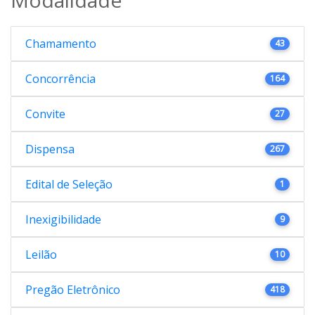
Chamamento
43
Concorrência
164
Convite
27
Dispensa
267
Edital de Seleção
1
Inexigibilidade
9
Leilão
10
Pregão Eletrônico
418