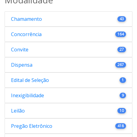
Chamamento
43
Concorrência
164
Convite
27
Dispensa
267
Edital de Seleção
1
Inexigibilidade
9
Leilão
10
Pregão Eletrônico
418