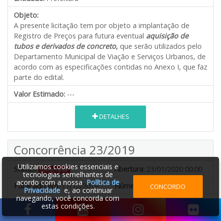
Objeto:
A presente licitação tem por objeto a implantação de
Registro de Preços para futura eventual
aquisição de
tubos e derivados de concreto,
que serão utilizados pelo
Departamento Municipal de Viação e Serviços Urbanos, de
acordo com as especificações contidas no Anexo I, que faz
parte do edital.
Valor Estimado:
---
DETALHES
Concorrência 23/2019
Utilizamos cookies essenciais e
Status:
Abertura:
23/01/2020 00:00
Encerrada
tecnologias semelhantes de
acordo com a nossa
Política de
Publicado em:
17/12/2019
Número do processo:
CONCORDO
Privacidade
e, ao continuar
navegando, você concorda com
Entidade:
Prefeitura
estas condições.
Objeto: