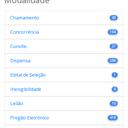
Chamamento
43
Concorrência
164
Convite
27
Dispensa
266
Edital de Seleção
1
Inexigibilidade
9
Leilão
10
Pregão Eletrônico
418