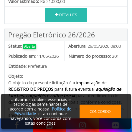
Valor Estimado:
R$ 21.000,00
DETALHES
Pregão Eletrônico 26/2026
Status:
Abertura:
29/05/2026 08:00
Aberta
Publicado em:
11/05/2026
Número do processo:
201
Entidade:
Prefeitura
Objeto:
O objeto da presente licitação é
a implantação de
REGISTRO DE PREÇOS
para futura eventual
aquisição de
lanches, coquetéis e coffee break
para atendimento dos
Utilizamos cookies essenciais e
diversos departamentos municipais
,
conforme condições,
tecnologias semelhantes de
quantidades e exigências estabelecidas neste Edital e seus
acordo com a nossa
Política de
CONCORDO
Privacidade
e, ao continuar
anexos.
navegando, você concorda com
estas condições.
Valor Estimado:
R$ 394.765,00