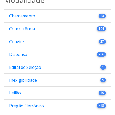
Chamamento
43
Concorrência
164
Convite
27
Dispensa
266
Edital de Seleção
1
Inexigibilidade
9
Leilão
10
Pregão Eletrônico
418