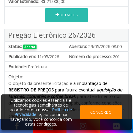
Valor Estimado:
R$ 21.000,00
DETALHES
Pregão Eletrônico 26/2026
Status:
Abertura:
29/05/2026 08:00
Aberta
Publicado em:
11/05/2026
Número do processo:
201
Entidade:
Prefeitura
Objeto:
O objeto da presente licitação é
a implantação de
REGISTRO DE PREÇOS
para futura eventual
aquisição de
lanches, coquetéis e coffee break
para atendimento dos
Utilizamos cookies essenciais e
diversos departamentos municipais
,
conforme condições,
tecnologias semelhantes de
quantidades e exigências estabelecidas neste Edital e seus
acordo com a nossa
Política de
CONCORDO
Privacidade
e, ao continuar
anexos.
navegando, você concorda com
estas condições.
Valor Estimado:
R$ 394.765,00