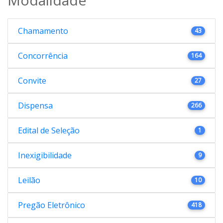
Chamamento
43
Concorrência
164
Convite
27
Dispensa
266
Edital de Seleção
1
Inexigibilidade
9
Leilão
10
Pregão Eletrônico
418