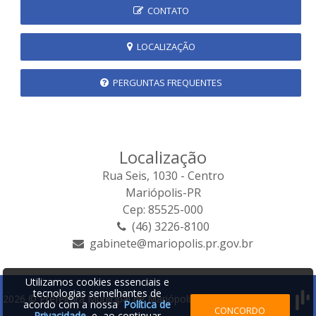
CONTATO
LOCALIZAÇÃO
PERGUNTAS FREQUENTES
Localização
Rua Seis, 1030 - Centro
Mariópolis-PR
Cep: 85525-000
(46) 3226-8100
gabinete@mariopolis.pr.gov.br
Utilizamos cookies essenciais e
tecnologias semelhantes de
2026 © Prefeitura Municipal de Mariópolis | Desenvolvido por:
acordo com a nossa
Política de
CONCORDO
Privacidade
e, ao continuar