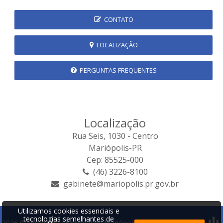
CONTATO
LOCALIZAÇÃO
PERGUNTAS FREQUENTES
Localização
Rua Seis, 1030 - Centro
Mariópolis-PR
Cep: 85525-000
(46) 3226-8100
gabinete@mariopolis.pr.gov.br
Utilizamos cookies essenciais e
tecnologias semelhantes de
2026 © Prefeitura Municipal de Mariópolis | Desenvolvido por: