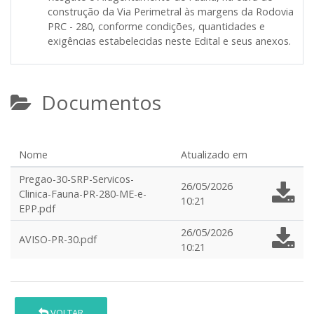
construção da Via Perimetral às margens da Rodovia
PRC - 280,
conforme condições, quantidades e
exigências estabelecidas neste Edital e seus anexos.
Documentos
Nome
Atualizado em
Pregao-30-SRP-Servicos-
26/05/2026
Clinica-Fauna-PR-280-ME-e-
10:21
EPP.pdf
26/05/2026
AVISO-PR-30.pdf
10:21
VOLTAR