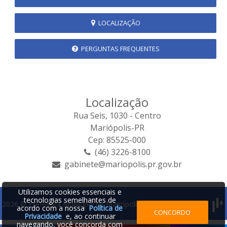
LOCALIZAÇÃO
PERGUNTAS FREQUENTES
Localização
Rua Seis, 1030 - Centro
Mariópolis-PR
Cep: 85525-000
(46) 3226-8100
gabinete@mariopolis.pr.gov.br
Utilizamos cookies essenciais e
tecnologias semelhantes de
2026 © Prefeitura Municipal de Mariópolis | Desenvolvido por:
acordo com a nossa
Política de
CONCORDO
Privacidade
e, ao continuar
navegando, você concorda com