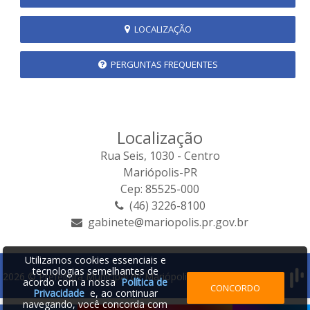
LOCALIZAÇÃO
PERGUNTAS FREQUENTES
Localização
Rua Seis, 1030 - Centro
Mariópolis-PR
Cep: 85525-000
(46) 3226-8100
gabinete@mariopolis.pr.gov.br
Utilizamos cookies essenciais e
tecnologias semelhantes de
2026 © Prefeitura Municipal de Mariópolis | Desenvolvido por:
acordo com a nossa
Política de
CONCORDO
Privacidade
e, ao continuar
navegando, você concorda com