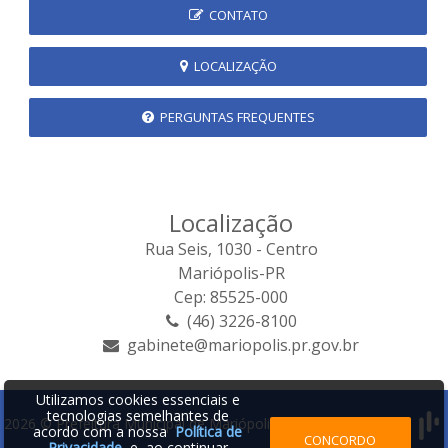
CONTATO
LOCALIZAÇÃO
PERGUNTAS FREQUENTES
Localização
Rua Seis, 1030 - Centro
Mariópolis-PR
Cep: 85525-000
(46) 3226-8100
gabinete@mariopolis.pr.gov.br
Utilizamos cookies essenciais e
tecnologias semelhantes de
2026 © Prefeitura Municipal de Mariópolis | Desenvolvido por:
acordo com a nossa
Política de
CONCORDO
Privacidade
e, ao continuar