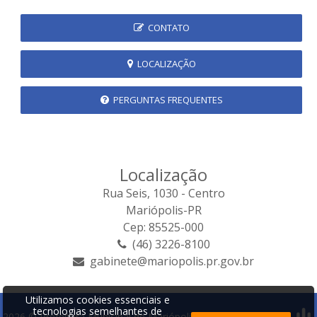
CONTATO
LOCALIZAÇÃO
PERGUNTAS FREQUENTES
Localização
Rua Seis, 1030 - Centro
Mariópolis-PR
Cep: 85525-000
(46) 3226-8100
gabinete@mariopolis.pr.gov.br
Utilizamos cookies essenciais e
tecnologias semelhantes de
2026 © Prefeitura Municipal de Mariópolis | Desenvolvido por: