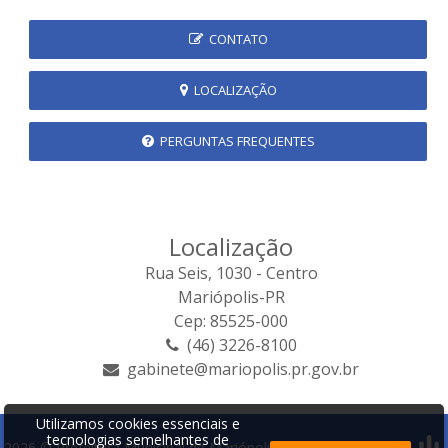
CONTATO
LOCALIZAÇÃO
PERGUNTAS FREQUENTES
Localização
Rua Seis, 1030 - Centro
Mariópolis-PR
Cep: 85525-000
(46) 3226-8100
gabinete@mariopolis.pr.gov.br
Utilizamos cookies essenciais e
tecnologias semelhantes de
2026 © Prefeitura Municipal de Mariópolis | Desenvolvido por: