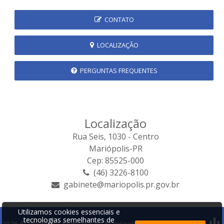
CONTATO
LOCALIZAÇÃO
PERGUNTAS FREQUENTES
Localização
Rua Seis, 1030 - Centro
Mariópolis-PR
Cep: 85525-000
(46) 3226-8100
gabinete@mariopolis.pr.gov.br
Utilizamos cookies essenciais e
tecnologias semelhantes de
2026 © Prefeitura Municipal de Mariópolis | Desenvolvido por: