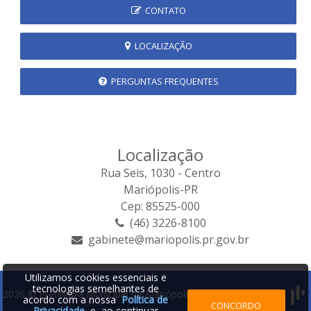
CONTATO
LOCALIZAÇÃO
PERGUNTAS FREQUENTES
Localização
Rua Seis, 1030 - Centro
Mariópolis-PR
Cep: 85525-000
(46) 3226-8100
gabinete@mariopolis.pr.gov.br
Utilizamos cookies essenciais e
tecnologias semelhantes de
2026 © Prefeitura Municipal de Mariópolis | Desenvolvido por:
acordo com a nossa
Política de
CONCORDO
Privacidade
e, ao continuar