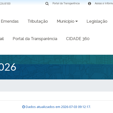
3226-8100
Portal da Transparência
Acesso à Inform
Emendas
Tributação
Município
Legislação
il
Portal da Transparência
CIDADE 360
026
Dados atualizados em
2026-07-03 09:12:17
.