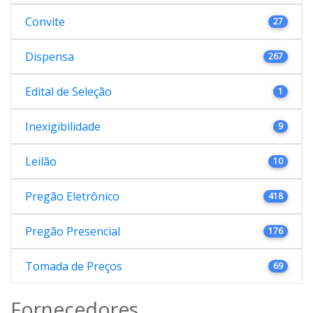
Convite
27
Dispensa
267
Edital de Seleção
1
Inexigibilidade
9
Leilão
10
Pregão Eletrônico
418
Pregão Presencial
176
Tomada de Preços
69
Fornecedores