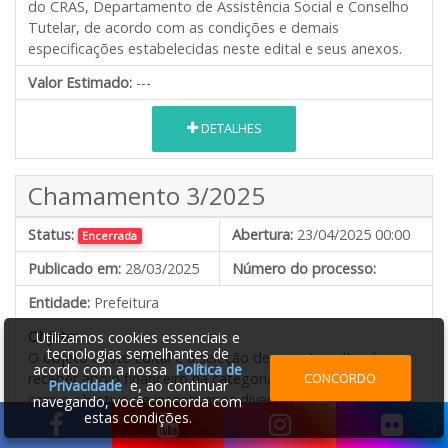
do CRAS, Departamento de Assistência Social e Conselho
Tutelar, de acordo com as condições e demais
especificações estabelecidas neste edital e seus anexos.
Valor Estimado:
---
DETALHES
Chamamento 3/2025
Status:
Abertura:
23/04/2025 00:00
Encerrada
Publicado em:
28/03/2025
Número do processo:
Entidade:
Prefeitura
Objeto:
Utilizamos cookies essenciais e
tecnologias semelhantes de
O objeto deste Edital é a seleção de projeto cultural para
acordo com a nossa
Política de
CONCORDO
receber apoio financeiro na categoria descrita no Anexo I,
Privacidade
e, ao continuar
com o objetivo de incentivar as diversas formas de
navegando, você concorda com
estas condições.
manifestações culturais do Município de Mariópolis.