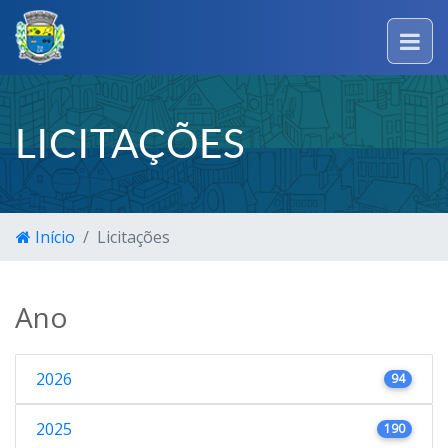
LICITAÇÕES
Início
Licitações
Ano
2026
94
2025
190