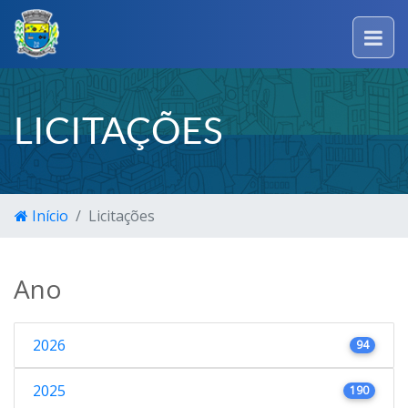
LICITAÇÕES
Início
Licitações
Ano
2026
94
2025
190