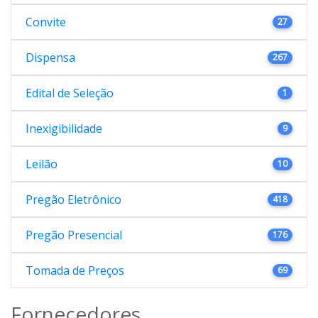
Convite
27
Dispensa
267
Edital de Seleção
1
Inexigibilidade
9
Leilão
10
Pregão Eletrônico
418
Pregão Presencial
176
Tomada de Preços
69
Fornecedores