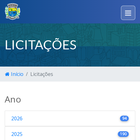
LICITAÇÕES
Início
Licitações
Ano
2026
94
2025
190