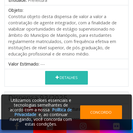
Entidade:
Prefeitura
Objeto:
Constitui objeto desta dispensa de valor a valor a
contratação de agente integrador, com a finalidade de
viabilizar oportunidades de estágio supervisionado no
âmbito do Município de Mariópolis, para estudantes
regularmente matriculados, com frequência efetiva em
instituições de nível superior, de pós-graduação, de
educação profissional e de ensino médio.
Valor Estimado:
---
DETALHES
Dispensa 93/2025
Utilizamos cookies essenciais e
tecnologias semelhantes de
Status:
Abertura:
26/11/2025 09:00
acordo com a nossa
Política de
Encerrada
CONCORDO
Privacidade
e, ao continuar
Publicado em:
navegando, você concorda com
Número do processo:
estas condições.
18/11/2025
0093/2025