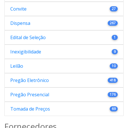
Convite
27
Dispensa
267
Edital de Seleção
1
Inexigibilidade
9
Leilão
10
Pregão Eletrônico
418
Pregão Presencial
176
Tomada de Preços
69
Fornecedores