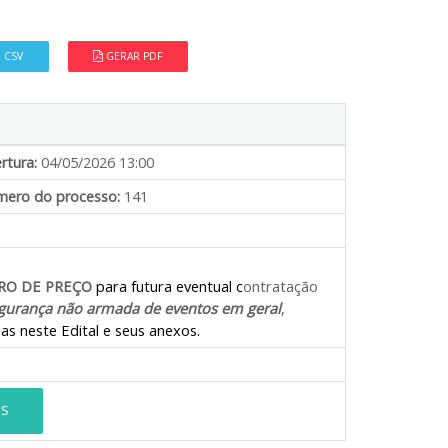
 CSV
GERAR PDF
rtura:
04/05/2026 13:00
ero do processo:
141
RO DE PREÇO
para futura eventual c
ontratação
gurança não armada de eventos em geral
,
as neste Edital e seus anexos.
ES