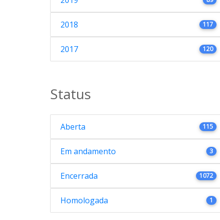
2019
2018
117
2017
120
Status
Aberta
115
Em andamento
3
Encerrada
1072
Homologada
1