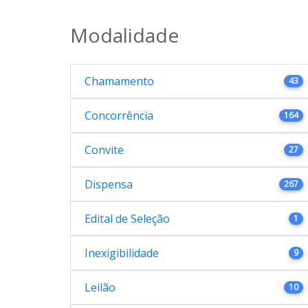
Modalidade
Chamamento
43
Concorrência
164
Convite
27
Dispensa
267
Edital de Seleção
1
Inexigibilidade
9
Leilão
10