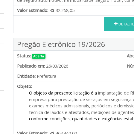
de seguro automotivo, na modalidade ‘Seguro Total’, conf
Valor Estimado:
R$ 32.258,05
DETALH
Pregão Eletrônico 19/2026
Status:
Abe
Aberta
Publicado em:
26/03/2026
Núm
Entidade:
Prefeitura
Objeto:
O objeto da presente licitação é a
implantação de
R
empresa para prestação de serviços em segurança e 
exames médicos admissionais, periódicos e demission
técnica de laudos e atestados, medições de agentes
conforme condições, quantidades e exigências estabe
Valor Estimado:
R$ 463.440,00