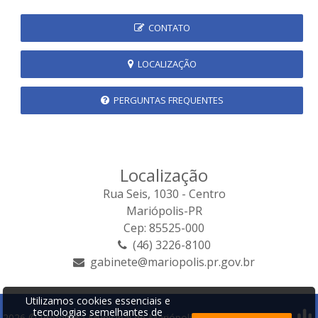
CONTATO
LOCALIZAÇÃO
PERGUNTAS FREQUENTES
Localização
Rua Seis, 1030 - Centro
Mariópolis-PR
Cep: 85525-000
(46) 3226-8100
gabinete@mariopolis.pr.gov.br
Utilizamos cookies essenciais e
tecnologias semelhantes de
2026 © Prefeitura Municipal de Mariópolis | Desenvolvido por: