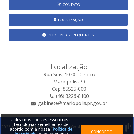
CONTATO
LOCALIZAÇÃO
PERGUNTAS FREQUENTES
Localização
Rua Seis, 1030 - Centro
Mariópolis-PR
Cep: 85525-000
(46) 3226-8100
gabinete@mariopolis.pr.gov.br
Utilizamos cookies essenciais e
tecnologias semelhantes de
2026 © Prefeitura Municipal de Mariópolis | Desenvolvido por:
acordo com a nossa
Política de
CONCORDO
Privacidade
e, ao continuar