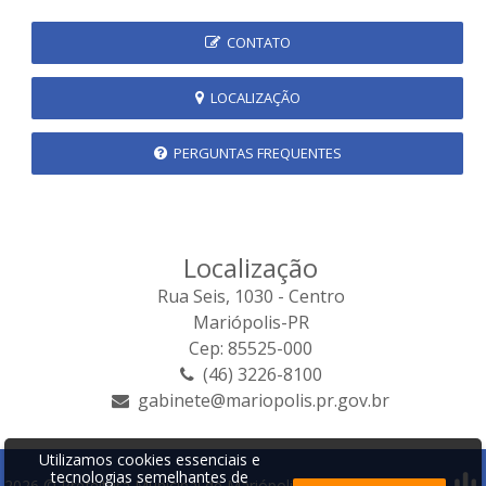
CONTATO
LOCALIZAÇÃO
PERGUNTAS FREQUENTES
Localização
Rua Seis, 1030 - Centro
Mariópolis-PR
Cep: 85525-000
(46) 3226-8100
gabinete@mariopolis.pr.gov.br
Utilizamos cookies essenciais e
tecnologias semelhantes de
2026 © Prefeitura Municipal de Mariópolis | Desenvolvido por: