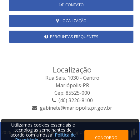
CONTATO
LOCALIZAÇÃO
PERGUNTAS FREQUENTES
Localização
Rua Seis, 1030 - Centro
Mariópolis-PR
Cep: 85525-000
(46) 3226-8100
gabinete@mariopolis.pr.gov.br
Utilizamos cookies essenciais e
tecnologias semelhantes de
2026 © Prefeitura Municipal de Mariópolis | Desenvolvido por:
acordo com a nossa
Política de
CONCORDO
Privacidade
e, ao continuar