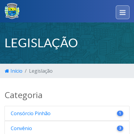
LEGISLAÇÃO
Início
Legislação
Categoria
Consórcio Pinhão
1
Convênio
3