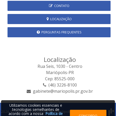
CONTATO
LOCALIZAÇÃO
PERGUNTAS FREQUENTES
Localização
Rua Seis, 1030 - Centro
Mariópolis-PR
Cep: 85525-000
(46) 3226-8100
gabinete@mariopolis.pr.gov.br
Utilizamos cookies essenciais e
tecnologias semelhantes de
2026 © Prefeitura Municipal de Mariópolis | Desenvolvido por:
acordo com a nossa
Política de
CONCORDO