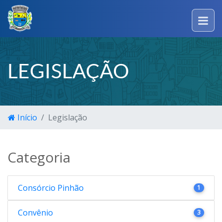
LEGISLAÇÃO
Início
Legislação
Categoria
Consórcio Pinhão
1
Convênio
3